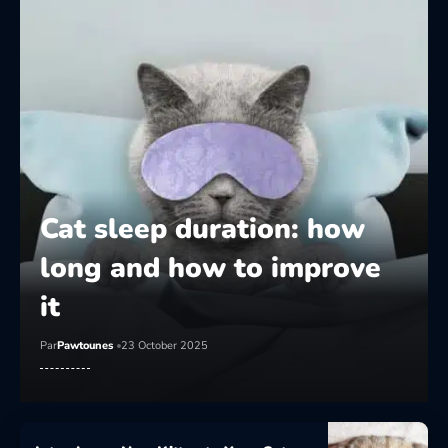
Cat sleep duration: how
long and how to improve
it
Par
Pawtounes
23 October 2025