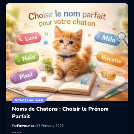
UNCATEGORIZED
Noms de Chatons : Choisir le Prénom
Parfait
Par
Pawtounes
23 February 2026