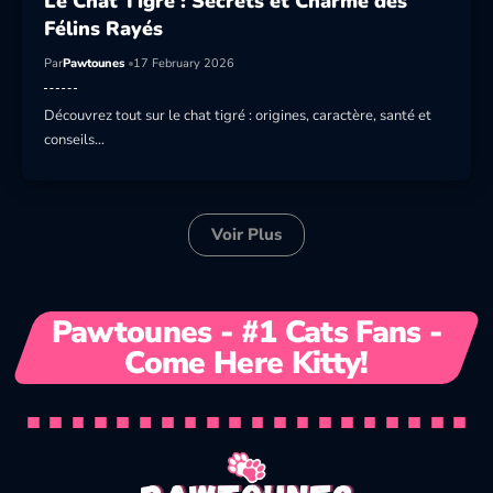
Le Chat Tigré : Secrets et Charme des
Félins Rayés
Par
Pawtounes
17 February 2026
Découvrez tout sur le chat tigré : origines, caractère, santé et
conseils…
Voir Plus
Pawtounes - #1 Cats Fans -
Come Here Kitty!