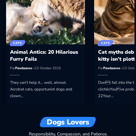
CATS
CATS
Animal Antics: 20 Hilarious
Cat myths deb
Furry Fails
kitty isn’t plot
Par
Pawtounes
23 October 2025
Par
Pawtounes
23 Octo
They can’t help it… well, almost.
Dont fall into the tr
Acrobat cats, opportunist dogs and
clichésYouve probab
clown…
22Your…
Dogs Lovers
Responsibility, Compassion, and Patience.