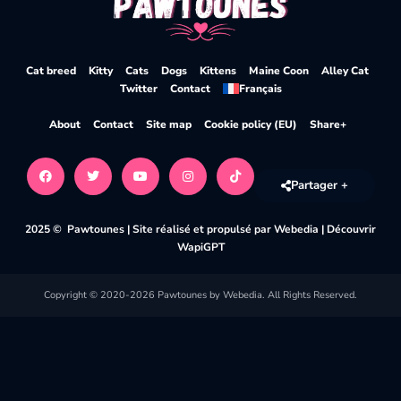
Cat breed
Kitty
Cats
Dogs
Kittens
Maine Coon
Alley Cat
Twitter
Contact
Français
About
Contact
Site map
Cookie policy (EU)
Share+
Partager +
2025 © Pawtounes |
Site réalisé et propulsé par Webedia
|
Découvrir
WapiGPT
Copyright © 2020-2026 Pawtounes by Webedia. All Rights Reserved.