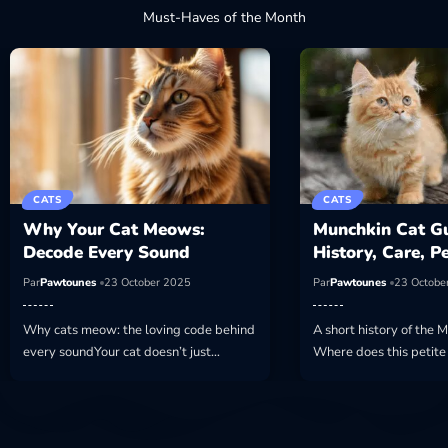
Must-Haves of the Month
CATS
CATS
Why Your Cat Meows:
Munchkin Cat Gu
Decode Every Sound
History, Care, P
Par
Pawtounes
23 October 2025
Par
Pawtounes
23 Octobe
Why cats meow: the loving code behind
A short history of the 
every soundYour cat doesn’t just…
Where does this petite