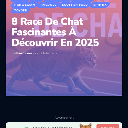
NORWEGIAN
RAGDOLL
SCOTTISH FOLD
SPHYNX
TOYGER
8 Race De Chat
Fascinantes À
Découvrir En 2025
Par
Pawtounes
27 October 2025
- Advertisement -