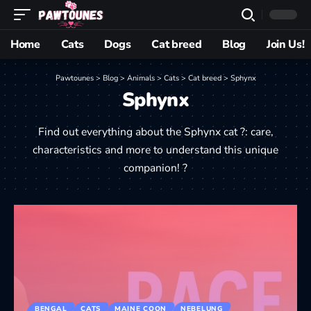
Home
Cats
Dogs
Cat breed
Blog
Join Us!
Pawtounes
>
Blog
>
Animals
>
Cats
>
Cat breed
>
Sphynx
Sphynx
Find out everything about the Sphynx cat ?: care,
characteristics and more to understand this unique
companion! ?
BENGAL
CATS
MAINE COON
NEBELUNG