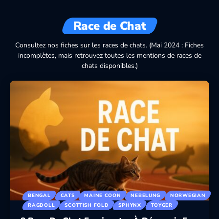
Race de Chat
Consultez nos fiches sur les races de chats. (Mai 2024 : Fiches
incomplètes, mais retrouvez toutes les mentions de races de
chats disponibles.)
CATS
CATS
Pourquoi les chats pétrissent ?
The 10 
Signification et conseils
the Wor
Par
Pawtounes
23 October 2025
Par
Pawtoun
BENGAL
CATS
MAINE COON
NEBELUNG
NORWEGIAN
RAGDOLL
SCOTTISH FOLD
SPHYNX
TOYGER