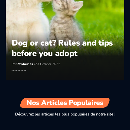
Dog or cat? Rules and tips
before you adopt
Par
Pawtounes
23 October 2025
10 sweet signs your dog truly loves
Nos Articles Populaires
you
Par
Pawtounes
2 November 2025
Découvrez les articles les plus populaires de notre site !