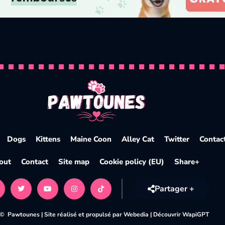
fication et conseils
Dogs
Kittens
Maine Coon
Alley Cat
Twitter
Contac
out
Contact
Site map
Cookie policy (EU)
Share+
Partager +
 © Pawtounes |
Site réalisé et propulsé par Webedia
|
Découvrir WapiGPT