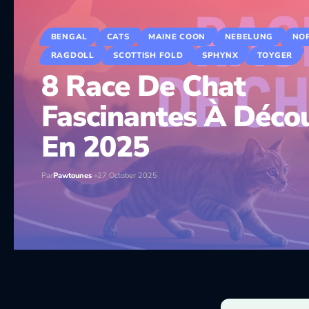
BENGAL
CATS
MAINE COON
NEBELUNG
NO
RAGDOLL
SCOTTISH FOLD
SPHYNX
TOYGER
8 Race De Chat
Fascinantes À Décou
En 2025
Par
Pawtounes
27 October 2025