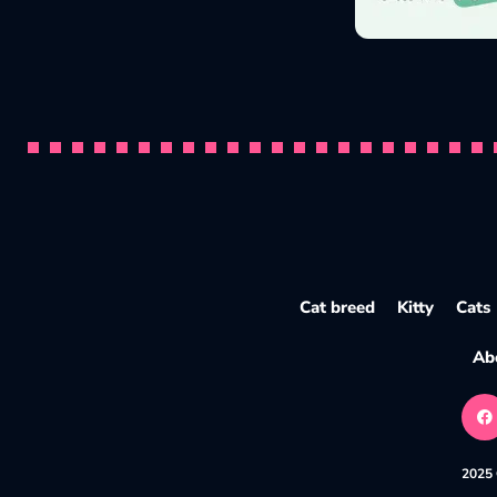
Pourquoi les chats pétrissent ? Signi
Par
Pawtounes
23 October 2025
Cat breed
Kitty
Cats
Ab
2025