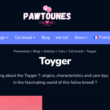
Franç
ogs
Cat breed
Blog
Join Us!
Share +
Pawtounes
>
Blog
>
Animals
>
Cats
>
Cat breed
>
Toyger
Toyger
ng about the Toyger ?: origins, characteristics and care tips
in the fascinating world of this feline breed! ?