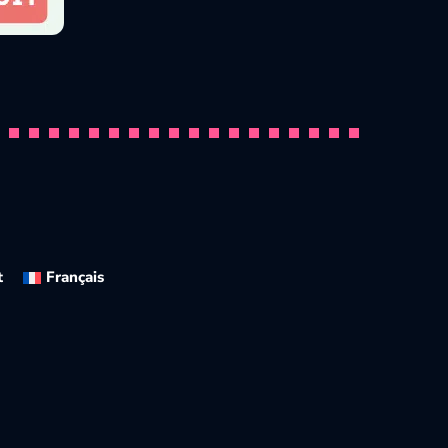
The 10 Most Beautiful Dogs in the
Par
Pawtounes
23 October 2025
t
Français