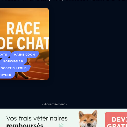
CATS
MAINE COON
NORWEGIAN
SCOTTISH FOLD
TOYGER
- Advertisement -
025
vec leurs…