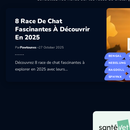
8 Race De Chat
Fascinantes À Découvrir
En 2025
Par
Pawtounes
27 October 2025
BENGAL
Découvrez 8 race de chat fascinantes à
NEBELUNG
explorer en 2025 avec leurs…
RAGDOLL
SPHYNX
8 Race De Chat Fascinantes À Découvrir En 2
CATS
Découvrez 8 race de chat fascinantes à explorer en 2025 a