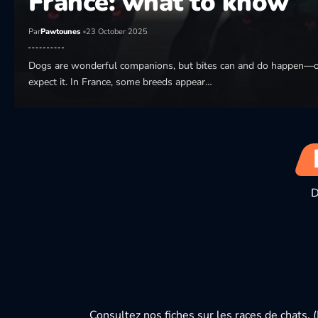
France: what to know
Par
Pawtounes
23 October 2025
Dogs are wonderful companions, but bites can and do happen—
expect it. In France, some breeds appear…
D
Consultez nos fiches sur les races de chats.