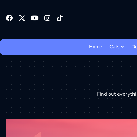
Home
Cats
D
Find out everythi