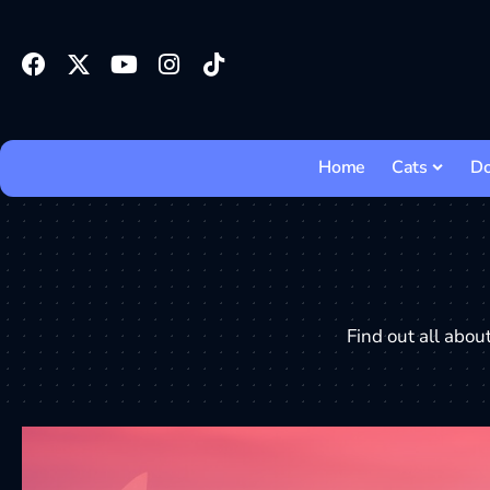
Home
Cats
D
Find out all abou