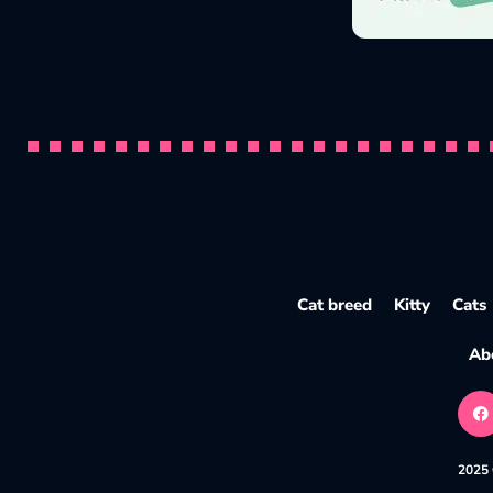
Pourquoi les chats pétrissent ? Signi
Par
Pawtounes
23 October 2025
Cat breed
Kitty
Cats
Ab
2025