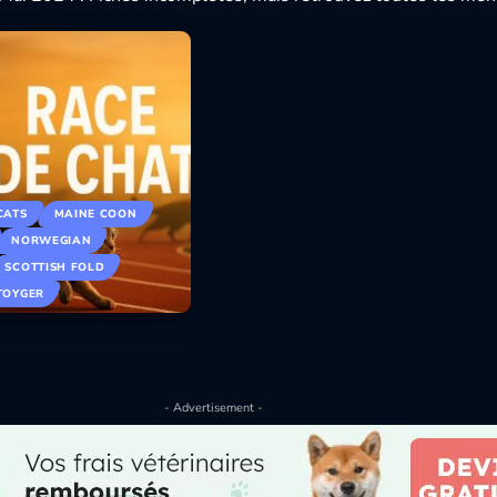
CATS
MAINE COON
NORWEGIAN
SCOTTISH FOLD
TOYGER
- Advertisement -
025
vec leurs…