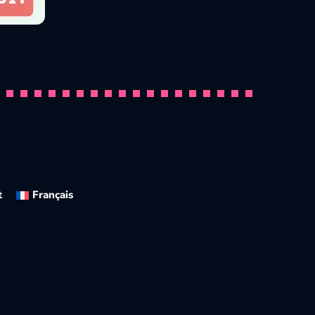
The 10 Most Beautiful Dogs in the
Par
Pawtounes
23 October 2025
t
Français