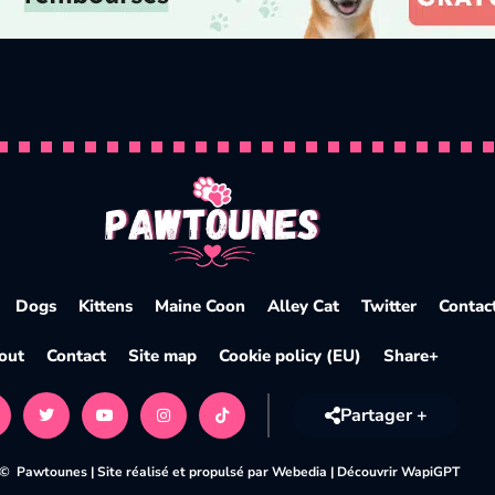
fication et conseils
Dogs
Kittens
Maine Coon
Alley Cat
Twitter
Contac
out
Contact
Site map
Cookie policy (EU)
Share+
Partager +
 © Pawtounes |
Site réalisé et propulsé par Webedia
|
Découvrir WapiGPT