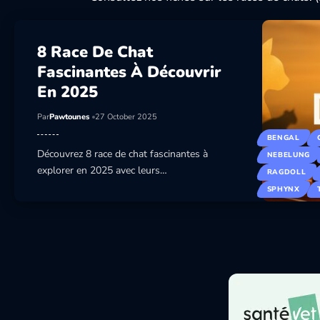
8 Race De Chat
Fascinantes À Découvrir
En 2025
Par
Pawtounes
27 October 2025
BENGAL
Découvrez 8 race de chat fascinantes à
NEBELUNG
explorer en 2025 avec leurs…
RAGDOLL
SPHYNX
8 Race De Chat Fascinantes À Découvrir En 2
CATS
Découvrez 8 race de chat fascinantes à explorer en 2025 a