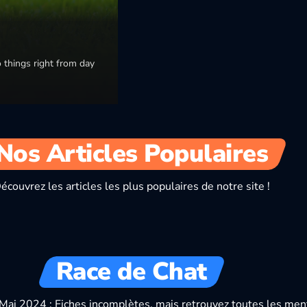
CATS
CATS
DOGS
 things right from day
Cat or dog: which f
Par
Pawtounes
23 October 2025
Choosing a pet is a heart decision…
Nos Articles Populaires
pair of golden…
écouvrez les articles les plus populaires de notre site !
Race de Chat
 (Mai 2024 : Fiches incomplètes, mais retrouvez toutes les ment