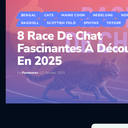
BENGAL
CATS
MAINE COON
NEBELUNG
NO
RAGDOLL
SCOTTISH FOLD
SPHYNX
TOYGER
8 Race De Chat
Fascinantes À Décou
En 2025
Par
Pawtounes
27 October 2025