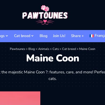
Franç
ogs
Cat breed
Blog
Join Us!
Share +
Pawtounes
>
Blog
>
Animals
>
Cats
>
Cat breed
>
Maine Coon
Maine Coon
t the majestic Maine Coon ?: features, care, and more! Perfect
cats.