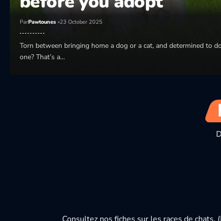
before you adopt
Par
Pawtounes
23 October 2025
Torn between bringing home a dog or a cat, and determined to do
one? That’s a…
D
Consultez nos fiches sur les races de chats.