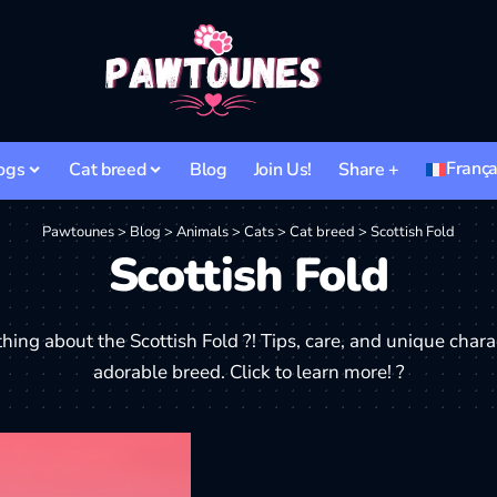
França
ogs
Cat breed
Blog
Join Us!
Share +
Pawtounes
>
Blog
>
Animals
>
Cats
>
Cat breed
>
Scottish Fold
Scottish Fold
hing about the Scottish Fold ?! Tips, care, and unique charact
adorable breed. Click to learn more! ?