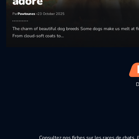
adore
Par
Pawtounes
23 October 2025
The charm of beautiful dog breeds Some dogs make us melt at fir
From cloud-soft coats to…
D
Consultez nos fiches sur les races de chats.