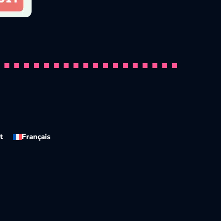
The 10 Most Beautiful Dogs in the
Par
Pawtounes
23 October 2025
t
Français