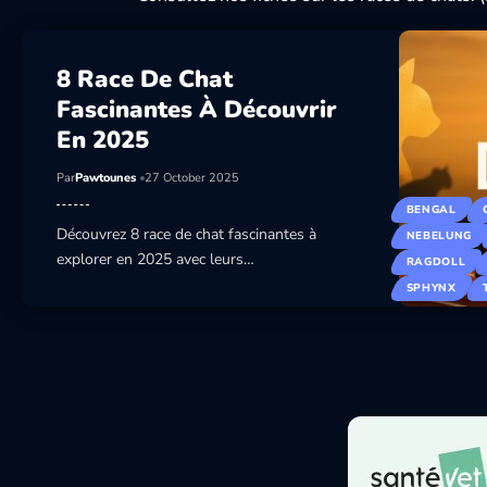
8 Race De Chat
Fascinantes À Découvrir
En 2025
Par
Pawtounes
27 October 2025
BENGAL
Découvrez 8 race de chat fascinantes à
NEBELUNG
explorer en 2025 avec leurs…
RAGDOLL
SPHYNX
8 Race De Chat Fascinantes À Découvrir En 2
CATS
Découvrez 8 race de chat fascinantes à explorer en 2025 a