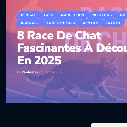
BENGAL
CATS
MAINE COON
NEBELUNG
NO
RAGDOLL
SCOTTISH FOLD
SPHYNX
TOYGER
8 Race De Chat
Fascinantes À Décou
En 2025
Par
Pawtounes
27 October 2025