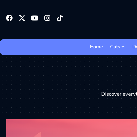
Home
Cats
D
Discover everyt