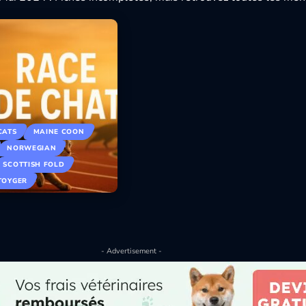
CATS
MAINE COON
NORWEGIAN
SCOTTISH FOLD
TOYGER
- Advertisement -
025
vec leurs…