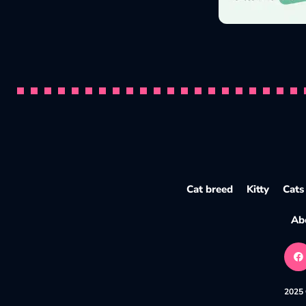
Pourquoi les chats pétrissent ? Signi
Par
Pawtounes
23 October 2025
Cat breed
Kitty
Cats
Ab
2025