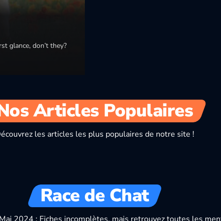
CATS
DOGS
st glance, don’t they?
Top 10 Most Expens
Real Costs)
Par
Pawtounes
23 October 2025
Nos Articles Populaires
We adore cats, true. But let’s ad
charm… and a price tag…
écouvrez les articles les plus populaires de notre site !
Race de Chat
 (Mai 2024 : Fiches incomplètes, mais retrouvez toutes les ment