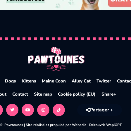
fication et conseils
Dogs
Kittens
Maine Coon
Alley Cat
Twitter
Contac
out
Contact
Site map
Cookie policy (EU)
Share+
Partager +
 © Pawtounes |
Site réalisé et propulsé par Webedia
|
Découvrir WapiGPT