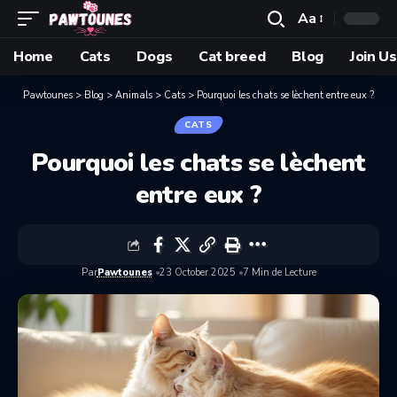
Aa
Home
Cats
Dogs
Cat breed
Blog
Join Us
Pawtounes
>
Blog
>
Animals
>
Cats
>
Pourquoi les chats se lèchent entre eux ?
CATS
Pourquoi les chats se lèchent
entre eux ?
Par
Pawtounes
23 October 2025
7 Min de Lecture