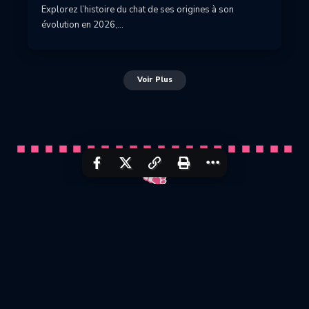
Explorez l’histoire du chat de ses origines à son
évolution en 2026,…
Voir Plus
Cat breed
Kitty
Cats
Dogs
Kittens
Maine Coon
Alley Cat
Twitter
Contact
Français
About
Contact
Site map
Cookie policy (EU)
Share+