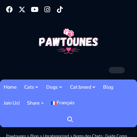
Home
Cats
Dogs
Cat breed
Blog
Français
Join Us!
Share +
Pawtounes
>
Blog
>
Uncategorized
>
Noms des Chats : Guide Complet pour 2026