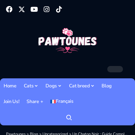
Home
Cats
Dogs
Cat breed
Blog
Français
Join Us!
Share +
Pawtounes
>
Blog
>
Uncategorized
>
Un Chaton Noir : Guide Complet pour l’Adopter en 2026