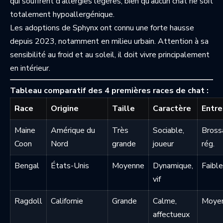
qui souffrent d’allergies légères, bien qu’aucun chat ne soit
totalement hypoallergénique.
Les adoptions de Sphynx ont connu une forte hausse
depuis 2023, notamment en milieu urbain. Attention à sa
sensibilité au froid et au soleil, il doit vivre principalement
en intérieur.
Tableau comparatif des 4 premières races de chat :
Race
Origine
Taille
Caractère
Entre
Maine
Amérique du
Très
Sociable,
Bross
Coon
Nord
grande
joueur
rég.
Bengal
États-Unis
Moyenne
Dynamique,
Faible
vif
Ragdoll
Californie
Grande
Calme,
Moye
affectueux