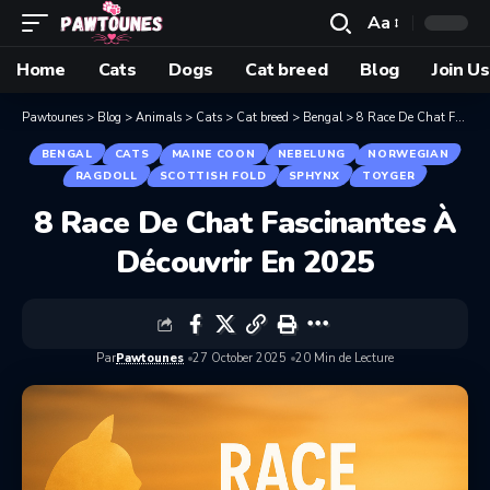
Aa
Home
Cats
Dogs
Cat breed
Blog
Join Us
Pawtounes
>
Blog
>
Animals
>
Cats
>
Cat breed
>
Bengal
>
8 Race De Chat Fascinantes À Découvrir En 2025
BENGAL
CATS
MAINE COON
NEBELUNG
NORWEGIAN
RAGDOLL
SCOTTISH FOLD
SPHYNX
TOYGER
8 Race De Chat Fascinantes À
Découvrir En 2025
Par
Pawtounes
27 October 2025
20 Min de Lecture