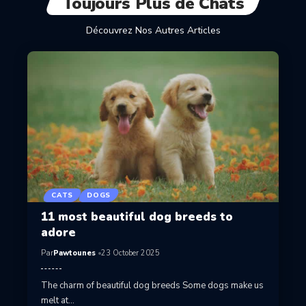
Toujours Plus de Chats
Découvrez Nos Autres Articles
CATS
DOGS
11 most beautiful dog breeds to
adore
Par
Pawtounes
23 October 2025
The charm of beautiful dog breeds Some dogs make us
melt at…