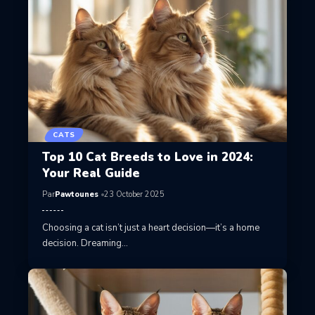
CATS
Top 10 Cat Breeds to Love in 2024:
Your Real Guide
Par
Pawtounes
23 October 2025
Choosing a cat isn’t just a heart decision—it’s a home
decision. Dreaming…