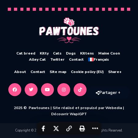
Cat breed
Kitty
Cats
Dogs
Kittens
Maine Coon
Alley Cat
Twitter
Contact
Français
About
Contact
Site map
Cookie policy (EU)
Share+
Partager +
2025 © Pawtounes |
Site réalisé et propulsé par Webedia
|
Découvrir WapiGPT
Copyright © 2020-2026 Pawtounes by Webedia. All Rights Reserved.