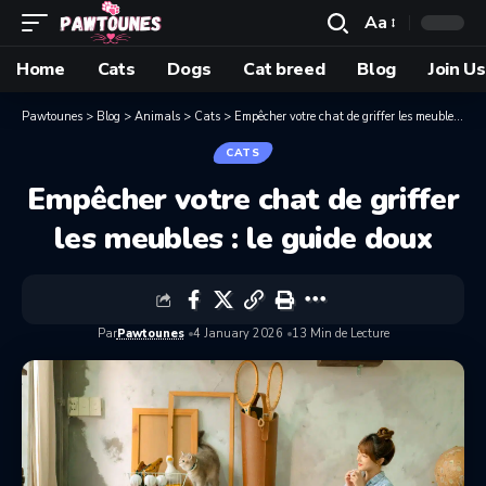
Aa
Home
Cats
Dogs
Cat breed
Blog
Join Us
Pawtounes
>
Blog
>
Animals
>
Cats
>
Empêcher votre chat de griffer les meubles : le guide doux
CATS
Empêcher votre chat de griffer
les meubles : le guide doux
Par
Pawtounes
4 January 2026
13 Min de Lecture