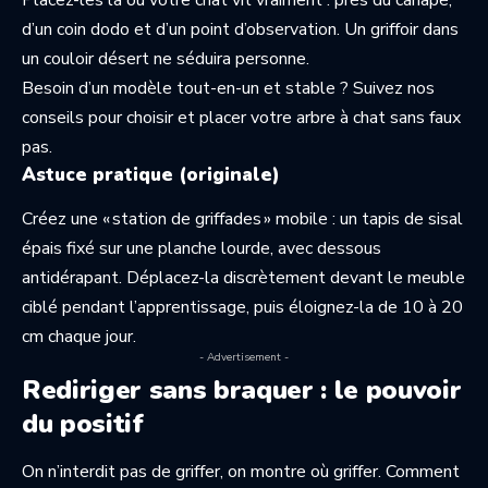
Placez-les là où votre chat vit vraiment : près du canapé,
d’un coin dodo et d’un point d’observation. Un griffoir dans
un couloir désert ne séduira personne.
Besoin d’un modèle tout-en-un et stable ? Suivez nos
conseils pour
choisir et placer votre arbre à chat
sans faux
pas.
Astuce pratique (originale)
Créez une « station de griffades » mobile : un tapis de sisal
épais fixé sur une planche lourde, avec dessous
antidérapant. Déplacez-la discrètement devant le meuble
ciblé pendant l’apprentissage, puis éloignez-la de 10 à 20
cm chaque jour.
- Advertisement -
Rediriger sans braquer : le pouvoir
du positif
On n’interdit pas de griffer, on montre où griffer. Comment