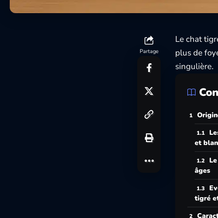
Le chat tig
plus de foy
Partage
singulière.
Con
Origin
Le
et bla
Le
âges
Ev
tigré e
Caract