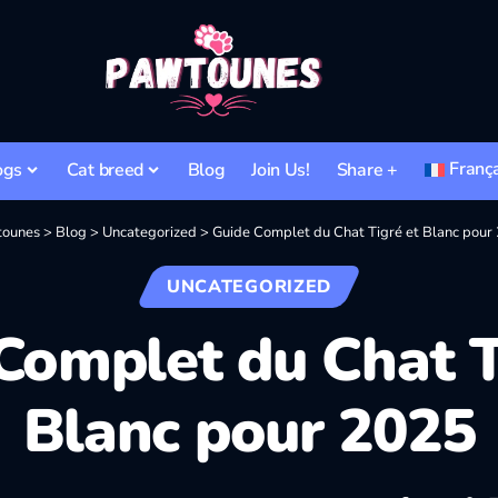
Franç
ogs
Cat breed
Blog
Join Us!
Share +
ounes
>
Blog
>
Uncategorized
>
Guide Complet du Chat Tigré et Blanc pour
UNCATEGORIZED
Complet du Chat T
Blanc pour 2025