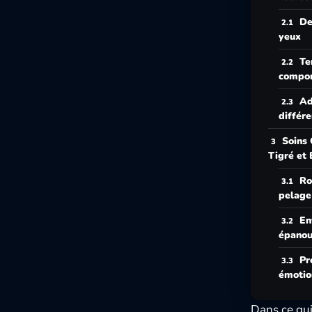
De
yeux
Te
compo
Ad
différe
Soins 
Tigré et 
Ro
pelage
En
épanou
Pr
émotio
Dans ce gui