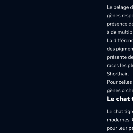
Le pelage d
gènes respo
présence de
à de multip
La différenc
des pigment
présente de
races les p
Shorthair.
Pour celles
gènes orche
Le chat 
Le chat tig
modernes. O
pour leur p