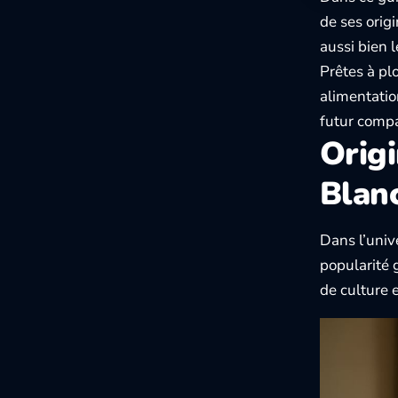
de ses orig
aussi bien 
Prêtes à plo
alimentatio
futur comp
Origi
Blan
Dans l’unive
popularité 
de culture 