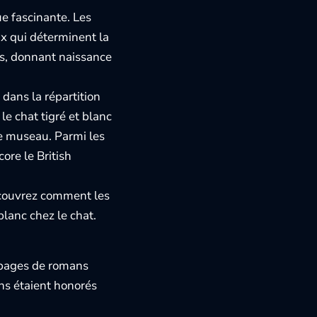
ue fascinante. Les
ux qui déterminent la
es, donnant naissance
 dans la répartition
le chat tigré et blanc
le museau. Parmi les
ore le British
découvrez comment les
blanc chez le chat
.
x pages de romans
ns étaient honorés