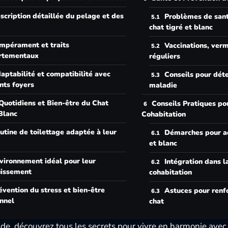
scription détaillée du pelage et des
Problèmes de sant
chat tigré et blanc
mpérament et traits
Vaccinations, verm
rtementaux
réguliers
aptabilité et compatibilité avec
Conseils pour déte
nts foyers
maladie
Quotidiens et Bien-être du Chat
Conseils Pratiques pou
Blanc
Cohabitation
utine de toilettage adaptée à leur
Démarches pour ad
et blanc
vironnement idéal pour leur
Intégration dans l
issement
cohabitation
évention du stress et bien-être
Astuces pour renfo
nnel
chat
de, découvrez tous les secrets pour vivre en harmonie avec u