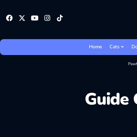
Home
Cats
D
Pawt
Guide 