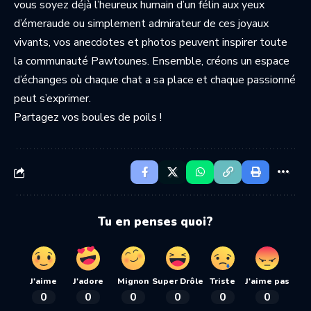
vous soyez déjà l’heureux humain d’un félin aux yeux
d’émeraude ou simplement admirateur de ces joyaux
vivants, vos anecdotes et photos peuvent inspirer toute
la communauté Pawtounes. Ensemble, créons un espace
d’échanges où chaque chat a sa place et chaque passionné
peut s’exprimer.
Partagez vos boules de poils !
Tu en penses quoi?
J'aime
J'adore
Mignon
Super Drôle
Triste
J'aime pas
0
0
0
0
0
0