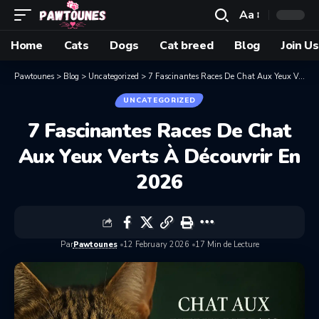
Aa
Home
Cats
Dogs
Cat breed
Blog
Join Us
Pawtounes
>
Blog
>
Uncategorized
>
7 Fascinantes Races De Chat Aux Yeux Verts À Découvrir En 2026
UNCATEGORIZED
7 Fascinantes Races De Chat
Aux Yeux Verts À Découvrir En
2026
Par
Pawtounes
12 February 2026
17 Min de Lecture