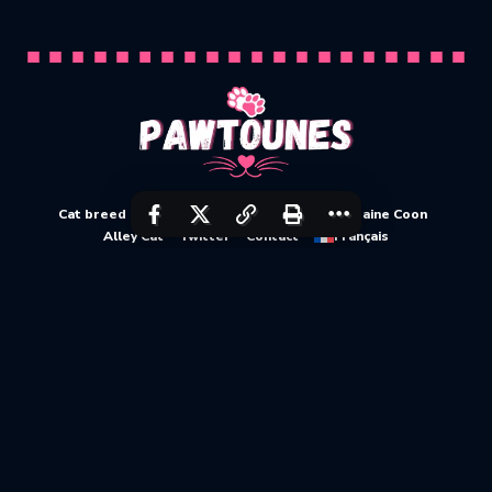
Cat breed
Kitty
Cats
Dogs
Kittens
Maine Coon
Alley Cat
Twitter
Contact
Français
About
Contact
Site map
Cookie policy (EU)
Share+
Partager +
2025 © Pawtounes |
Site réalisé et propulsé par Webedia
|
Découvrir WapiGPT
Copyright © 2020-2026 Pawtounes by Webedia. All Rights Reserved.