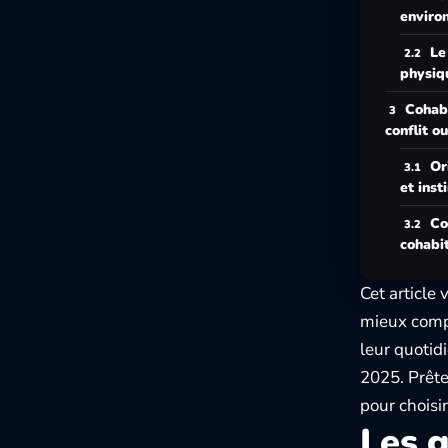
enviro
Le
physiq
Cohabi
conflit o
Or
et inst
Co
cohabit
Cet article
mieux compr
leur quotid
2025. Prête
pour choisi
Les g