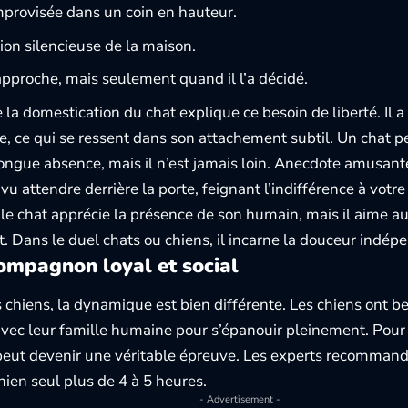
mprovisée dans un coin en hauteur.
ion silencieuse de la maison.
pproche, mais seulement quand il l’a décidé.
e la domestication du chat explique ce besoin de liberté. Il a
se, ce qui se ressent dans son attachement subtil. Un chat p
ongue absence, mais il n’est jamais loin. Anecdote amusante
vu attendre derrière la porte, feignant l’indifférence à votre
le chat apprécie la présence de son humain, mais il aime au
et. Dans le duel chats ou chiens, il incarne la douceur indép
ompagnon loyal et social
 chiens, la dynamique est bien différente. Les chiens ont be
avec leur famille humaine pour s’épanouir pleinement. Pour 
eut devenir une véritable épreuve. Les experts recommand
hien seul plus de 4 à 5 heures.
- Advertisement -