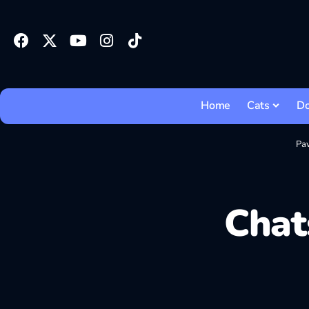
Home
Cats
D
Pa
Chat