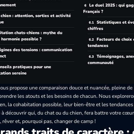
nnement
Le duel 2025 : qui ga
Français ?
 chien : attention, sorties et activité
ue
Statistiques et év
chiffres
tation chats-chiens : mythe du
u harmonie possible ?
Facteurs de choix 
tendances
igines des tensions : communication
inct
Témoignages, anec
communauté
nseils pratiques pour une
ation sereine
 vous propose une comparaison douce et nuancée, pleine de 
endre les atouts et les besoins de chacun. Nous exploreron
ien, la cohabitation possible, leur bien-être et les tendance
 à découvrir qui, du chat ou du chien, fera battre votre cœu
r, rêver et, pourquoi pas, changer de camp !
rands traits de caractère :