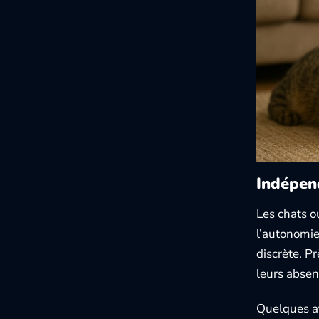
Indépend
Les chats o
l’autonomie
discrète. P
leurs absen
Quelques at