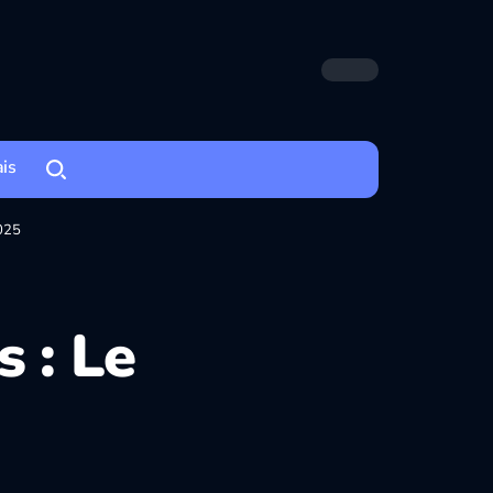
ais
2025
 : Le