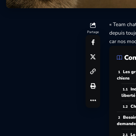
« Team chat
depuis touj
Partage
car nos mod
Con
Les gr
chiens
In
liberté
Ch
Besoin
demande 
Le