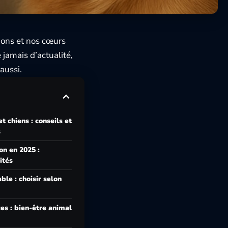
ions et nos cœurs
 jamais d’actualité,
aussi.
t chiens : conseils et
s
on en 2025 :
ités
le : choisir selon
es : bien-être animal