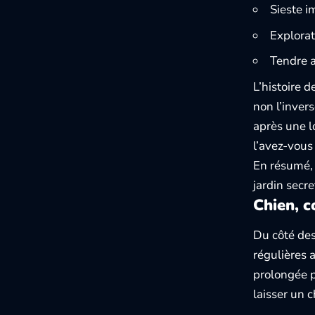
Sieste i
Explorat
Tendre a
L’histoire d
non l’inver
après une l
l’avez-vous 
En résumé, 
jardin secr
Chien, c
Du côté des
régulières 
prolongée p
laisser un c