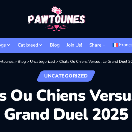
Franç
ogs
Cat breed
Blog
Join Us!
Share +
wtounes
>
Blog
>
Uncategorized
>
Chats Ou Chiens Versus : Le Grand Duel 
UNCATEGORIZED
s Ou Chiens Versus
Grand Duel 2025