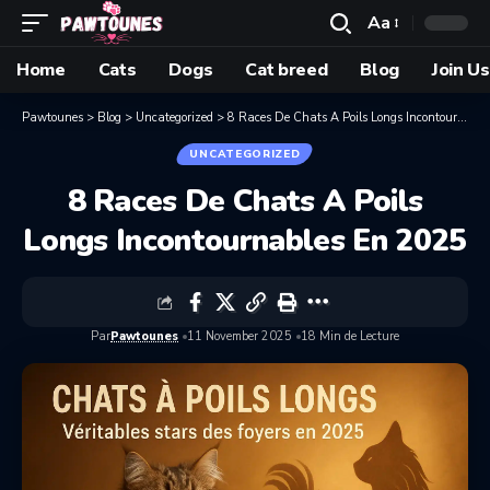
Aa
Home
Cats
Dogs
Cat breed
Blog
Join Us
Pawtounes
>
Blog
>
Uncategorized
>
8 Races De Chats A Poils Longs Incontournables En 2025
UNCATEGORIZED
8 Races De Chats A Poils
Longs Incontournables En 2025
Par
Pawtounes
11 November 2025
18 Min de Lecture