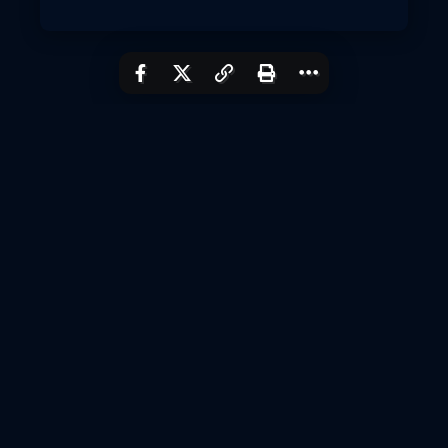
Voir Plus
Cat breed
Kitty
Cats
Dogs
Kittens
Maine Coon
Alley Cat
Twitter
Contact
Français
About
Contact
Site map
Cookie policy (EU)
Share+
Partager +