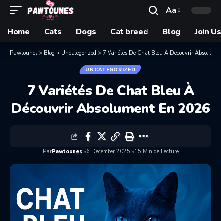
Aa
Home
Cats
Dogs
Cat breed
Blog
Join Us
Pawtounes
>
Blog
>
Uncategorized
>
7 Variétés De Chat Bleu À Découvrir Absolument En 2026
UNCATEGORIZED
7 Variétés De Chat Bleu À
Découvrir Absolument En 2026
Par
Pawtounes
6 December 2025
15 Min de Lecture