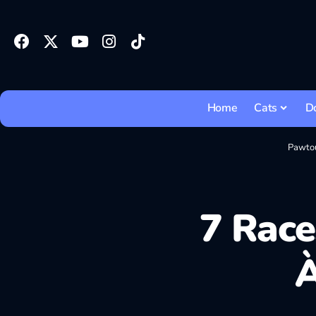
Home
Cats
D
Pawto
7 Race
À