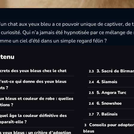
’un chat aux yeux bleu a ce pouvoir unique de captiver, de 
la curiosité. Qui n’a jamais été hypnotisée par ce mélange de
mme un ciel d’été dans un simple regard félin ?
tenu
crets des yeux bleus chez le chat
3. Sacré de Birma
’est-ce qui donne des yeux bleus
4. Siamois
ts ?
5. Angora Turc
ux bleus et couleur de robe : quelles
6. Snowshoe
tions ?
7. Balinais
quel âge la couleur définitive des
paraît-elle ?
Conseils pour adopter
bleus
s yeux bleus : un critère d’adoption