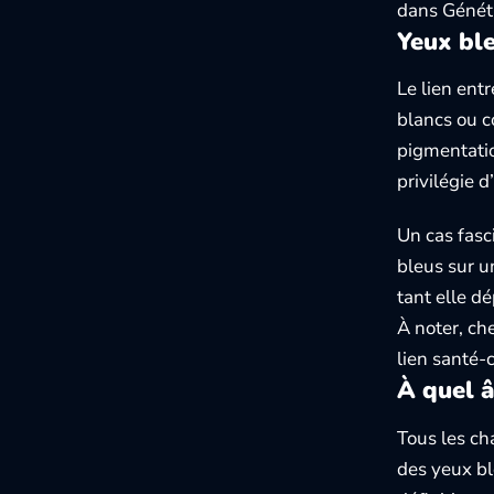
dans
Génét
Yeux ble
Le lien entr
blancs ou c
pigmentatio
privilégie d
Un cas fasc
bleus sur u
tant elle d
À noter, ch
lien santé-c
À quel â
Tous les ch
des yeux bl