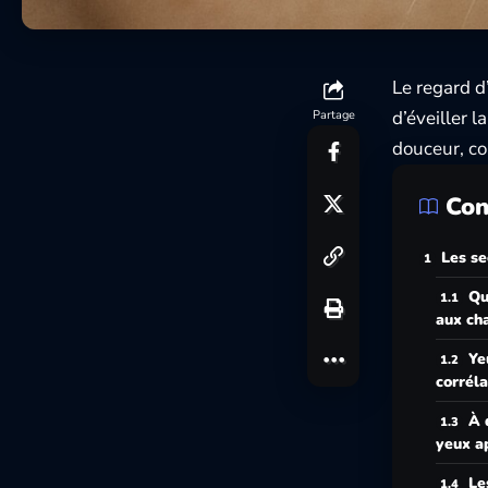
Le regard d
d’éveiller 
Partage
douceur, co
Con
Les se
Qu
aux cha
Ye
corréla
À 
yeux ap
Le