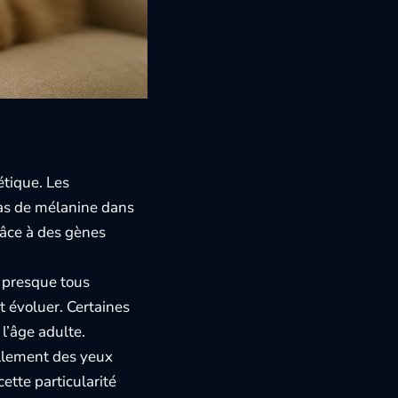
étique. Les
pas de mélanine dans
râce à des gènes
, presque tous
ut évoluer. Certaines
l’âge adulte.
ellement des yeux
ette particularité