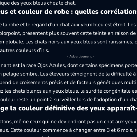
ique des yeux bleus chez le chat
.
us et couleur de robe : quelles corrélation
e la robe et le regard d’un chat aux yeux bleu est étroit. Les
olorpoint, présentent plus souvent cette teinte en raison de 
n globale. Les chats noirs aux yeux bleus sont rarissimes, 
’autres couleurs d’iris.
- Advertisement -
inant est la race Ojos Azules, dont certains spécimens port
n pelage sombre. Les éleveurs témoignent de la difficulté à f
épend de croisements précis et de facteurs génétiques multi
ez les chats blancs aux yeux bleus, la surdité congénitale e
ouleur reste un point à surveiller lors de l’adoption d’un ch
ge la couleur définitive des yeux apparaît-
atons, même ceux qui ne deviendront pas un chat aux yeux 
eus. Cette couleur commence à changer entre 3 et 6 mois, ré