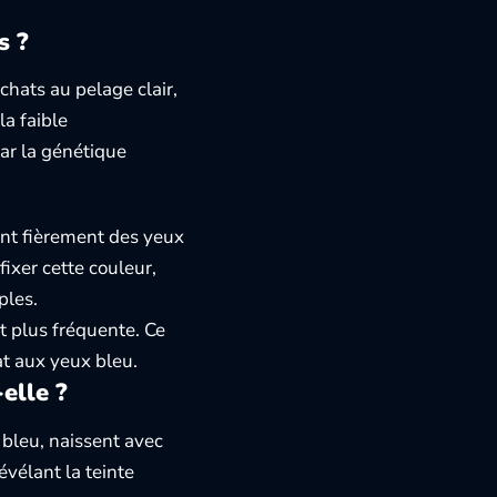
s ?
 chats au pelage clair,
la faible
car la génétique
ent fièrement des yeux
ixer cette couleur,
ples.
st plus fréquente. Ce
at aux yeux bleu.
elle ?
bleu, naissent avec
vélant la teinte