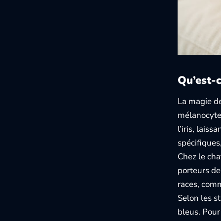
Qu’est-c
La magie de
mélanocytes
l’iris, lai
spécifiques,
Chez le cha
porteurs de 
races, comm
Selon les s
bleus. Pour