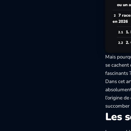
ou un a
7 race
en 2026
1.
2.
Mais pourqu
se cachent 
fascinants 
Dans cet ar
absolument 
l’origine de
succomber à
Les s