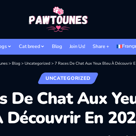
França
ogs
Cat breed
Blog
Join Us!
Share +
unes
>
Blog
>
Uncategorized
>
7 Races De Chat Aux Yeux Bleu À Découvrir 
UNCATEGORIZED
s De Chat Aux Ye
 Découvrir En 20