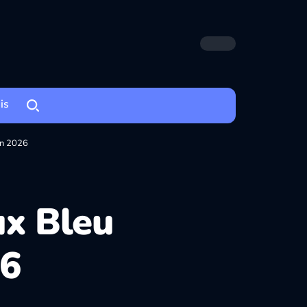
is
En 2026
ux Bleu
26