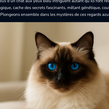
eus d’un chat aux yeux bleu intriguent autant qu’ils font rêv
ique, cache des secrets fascinants, mêlant génétique, coul
 Plongeons ensemble dans les mystères de ces regards azu